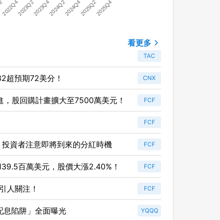
2023Q4
2023Q2
2025Q4
2022Q4
2025Q2
Q2
2024Q4
2024Q2
看更多
TAC
.32超預期72美分！
CNX
%邁進，股回購計畫擴大至7500萬美元！
FCF
FCF
.14 股利 ！投資者注意即將到來的分紅時機
FCF
9.5百萬美元，股價大漲2.40%！
FCF
應引人關注！
FCF
「配息陷阱」全面曝光
YQQQ