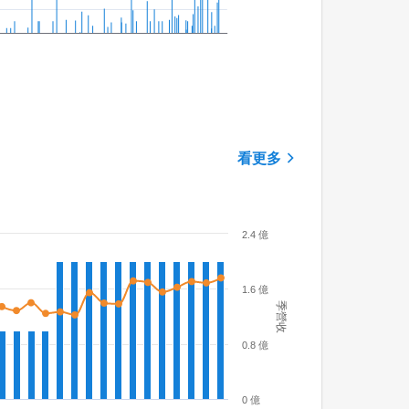
看更多
2.4 億
1.6 億
季營收
0.8 億
0 億