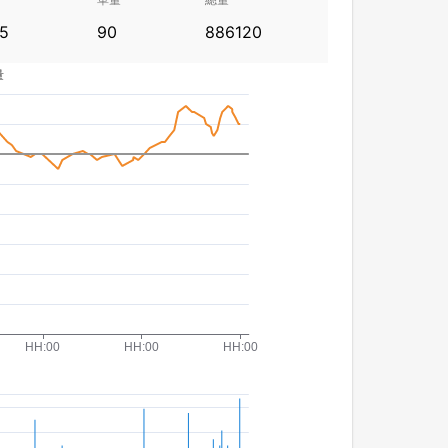
45
90
886120