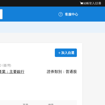
結帳
登入/註冊
客服中心
加入自選
0 (臺灣)
產業：主要銀行
證券類別：普通股
單量
總量