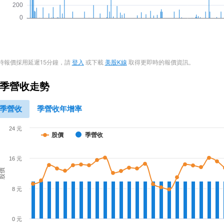
時報價採用延遲15分鐘，請
登入
或下載
美股K線
取得更即時的報價資訊。
季營收走勢
季營收
季營收年增率
24 元
股價
季營收
16 元
股價
8 元
0 元