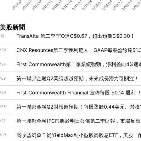
2016Q2
2018Q4
2021Q2
2018Q2
2020Q4
2017Q4
2020Q2
2017Q2
2019Q4
2022
2016Q4
2019Q2
2021Q4
美股新聞
TransAlta 第二季FFO達C$0.67，超出預期C$0.30！
週前
CNX Resources第二季獲利驚人，GAAP每股盈餘達$1
/30
First Commonwealth第二季業績強勁，淨利差向4
/29
第一聯邦金融Q2業績超越預期，未來成長潛力引關注！
/29
First Commonwealth Financial 宣佈每股 $0
/29
第一聯邦金融Q2財報超預期！每股盈餘0.44美元、營收13
/28
第一聯邦金融(FCF)將於明日公佈第二季財報，市場反
/27
高收益幻象？從YieldMax到小型股高股息ETF，美股
/03