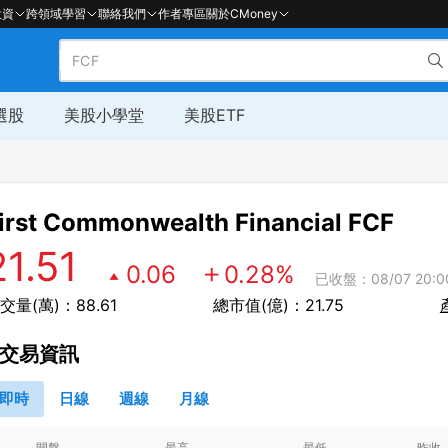
投資
跨領域學習
聯絡我們
作者專區
關於CMoney
選股
美股小學堂
美股ETF
irst Commonwealth Financial
FCF
21.51
0.06
0.28
%
已收盤：08/07 20:0
交量(萬)：88.61
總市值(億)：21.75
交易資訊
即時
日線
週線
月線
開盤
最高
最低
昨收