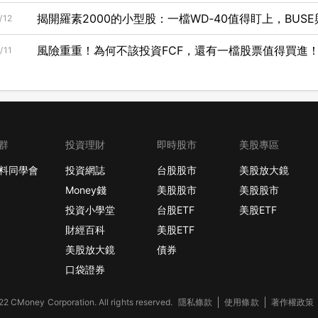
揭開羅素2000的小型股：一檔WD‑40值得盯上，BUSE
/12
風險重重！為何不該投資FCF，還有一檔股票值得買進
/11
群
投資理財
即時股市
美股專區
料同學會
投資網誌
台股股市
美股放大鏡
Money錢
美股股市
美股股市
投資小學堂
台股ETF
美股ETF
財經百科
美股ETF
美股放大鏡
債券
口袋證券
2 CMoney Corporation. All rights reserved.
隱私條款
使用條款
著作權政策