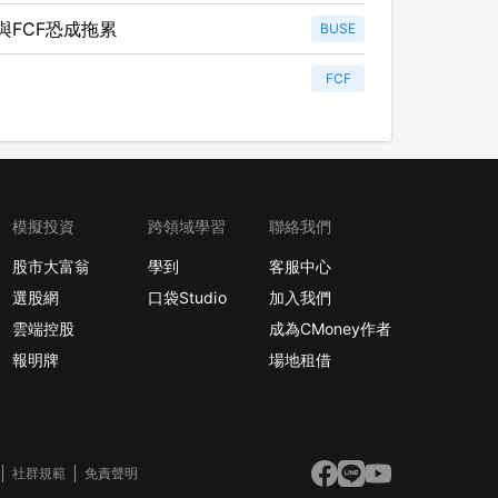
與FCF恐成拖累
BUSE
！
FCF
模擬投資
跨領域學習
聯絡我們
股市大富翁
學到
客服中心
選股網
口袋Studio
加入我們
雲端控股
成為CMoney作者
報明牌
場地租借
社群規範
免責聲明