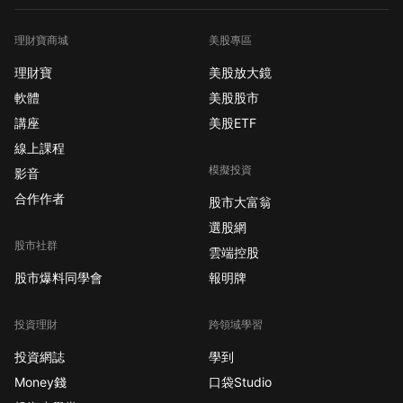
理財寶商城
美股專區
理財寶
美股放大鏡
軟體
美股股市
講座
美股ETF
線上課程
模擬投資
影音
合作作者
股市大富翁
選股網
股市社群
雲端控股
股市爆料同學會
報明牌
投資理財
跨領域學習
投資網誌
學到
Money錢
口袋Studio