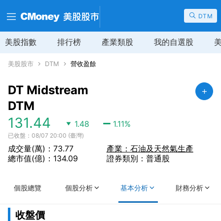
DTM
美股指數
排行榜
產業類股
我的自選股
美股股市
DTM
營收盈餘
DT Midstream
DTM
131.44
1.48
1.11
%
已收盤：08/07 20:00 (臺灣)
成交量(萬)：73.77
產業：石油及天然氣生產
總市值(億)：134.09
證券類別：普通股
個股總覽
個股分析
基本分析
財務分析
收盤價