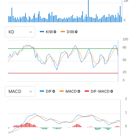
1M
0
K(9):
0
D(9):
0
100
80
50
20
0
DIF:
0
MACD:
0
DIF-MACD:
0
2
1
0