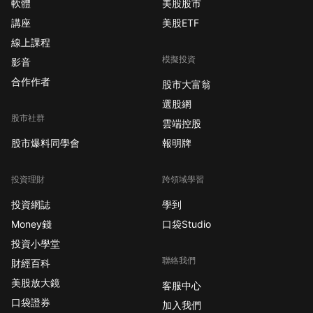
軟體
美股股市
講座
美股ETF
線上課程
模擬投資
影音
合作作者
股市大富翁
選股網
股市社群
雲端控股
股市爆料同學會
報明牌
投資理財
跨領域學習
投資網誌
學到
Money錢
口袋Studio
投資小學堂
聯絡我們
財經百科
美股放大鏡
客服中心
口袋證券
加入我們