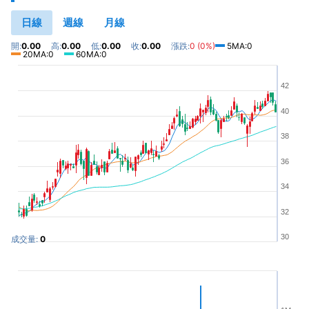
日線
週線
月線
開:
0.00
高:
0.00
低:
0.00
收:
0.00
漲跌:
0 (0%)
5MA:0
20MA:0
60MA:0
42
40
38
36
34
32
30
成交量:
0