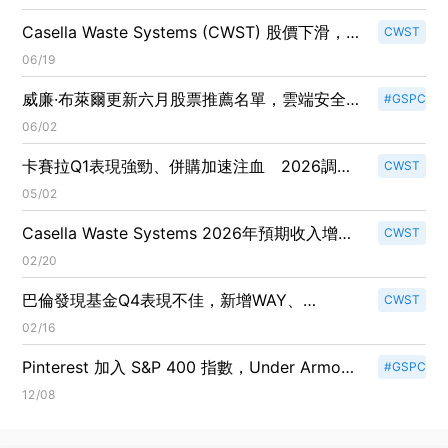
雙轉強推升股價
Casella Waste Systems (CWST) 股價下滑，市
CWST
場冷落引發擔憂！
06/19
威廉·布萊爾更新六月股票推薦名單，雲端安全股
#GSPC
成新寵！
06/02
卡賽拉Q1表現強勁、併購加速注血 2026調整
CWST
後EBITDA上看4.73–4.83億美元
05/02
Casella Waste Systems 2026年預期收入增長
CWST
8%，EBITDA指引達到4.55億至4.65億美元，推
02/20
進中大西洋整合計畫！
巴倫發現基金Q4表現不佳，新增WAY、
CWST
CWST、GLIBR及FROG持股！
02/16
Pinterest 加入 S&P 400 指數，Under Armour
#GSPC
降級至小型股指數引發市場關注！
12/08