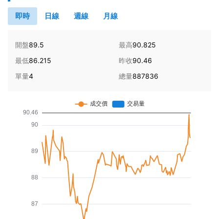
即時
日線
週線
月線
開盤
89.5
最高
90.825
最低
86.215
昨收
90.46
單量
4
總量
887836