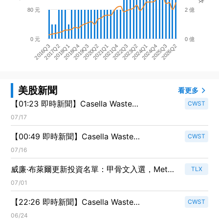
80 元
2 億
0 元
0 億
2018Q4
2022Q3
2026Q2
2018Q1
2021Q4
2025Q3
2017Q2
2021Q1
2024Q4
2016Q3
2020Q2
2024Q1
2019Q3
2023Q2
美股新聞
看更多
【01:23 即時新聞】Casella Waste
CWST
Systems(CWST) 重挫5% KD高檔反轉、
07/17
MACD動能降溫引發修正
【00:49 即時新聞】Casella Waste
CWST
Systems(CWST) 盤中勁揚逾5% 技術指標轉強
07/16
推升股價
威廉·布萊爾更新投資名單：甲骨文入選，Meta
TLX
出局，更多熱門股曝光！
07/01
【22:26 即時新聞】Casella Waste
CWST
Systems(CWST) 大漲逾5%／KD 與 MACD 雙
06/24