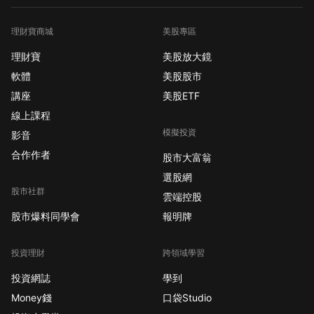
理財寶商城
美股專區
理財寶
美股放大鏡
軟體
美股股市
講座
美股ETF
線上課程
模擬投資
影音
合作作者
股市大富翁
選股網
股市社群
雲端控股
股市爆料同學會
報明牌
投資理財
跨領域學習
投資網誌
學到
Money錢
口袋Studio