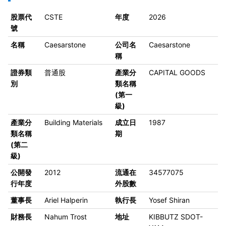
股票代
CSTE
年度
2026
號
名稱
Caesarstone
公司名
Caesarstone
稱
證券類
普通股
產業分
CAPITAL GOODS
別
類名稱
(第一
級)
產業分
Building Materials
成立日
1987
類名稱
期
(第二
級)
公開發
2012
流通在
34577075
行年度
外股數
董事長
Ariel Halperin
執行長
Yosef Shiran
財務長
Nahum Trost
地址
KIBBUTZ SDOT-