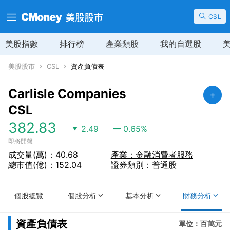
CSL
美股指數
排行榜
產業類股
我的自選股
美股股市
CSL
資產負債表
Carlisle Companies
CSL
382.83
2.49
0.65
%
即將開盤
成交量(萬)：40.68
產業：金融消費者服務
總市值(億)：152.04
證券類別：普通股
個股總覽
個股分析
基本分析
財務分析
資產負債表
單位：百萬元