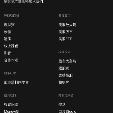
關於我們
部落格
加入我們
理財寶商城
美股專區
理財寶
美股放大鏡
軟體
美股股市
講座
美股ETF
線上課程
模擬投資
影音
合作作者
股市大富翁
選股網
股市社群
雲端控股
股市爆料同學會
報明牌
投資理財
跨領域學習
投資網誌
學到
Money錢
口袋Studio