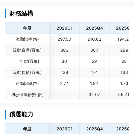
財務結構
年度
2026Q1
2025Q4
2025Q3
流動比率(%)
297.50
210.62
194.20
流動資產(百萬)
383
367
259
存貨(百萬)
30
29
28
流動負債(百萬)
128
174
133
速動比率(%)
2.74
1.94
1.73
利息保障倍數(倍)
32.07
56.46
償還能力
年度
2026Q1
2025Q4
2025Q3