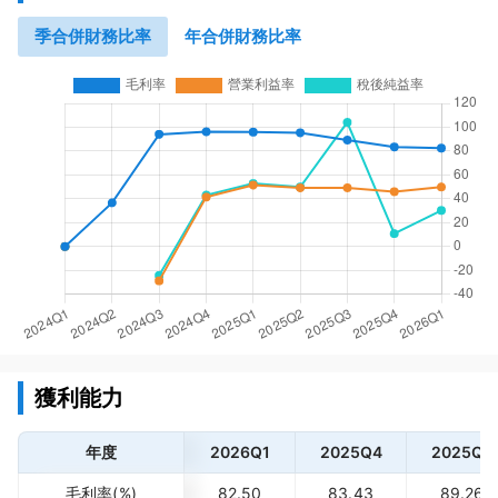
季合併財務比率
年合併財務比率
獲利能力
年度
2026Q1
2025Q4
2025Q3
毛利率(%)
82.50
83.43
89.26