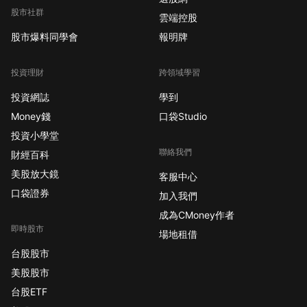
股市社群
雲端控股
股市爆料同學會
報明牌
投資理財
跨領域學習
投資網誌
學到
Money錢
口袋Studio
投資小學堂
聯絡我們
財經百科
美股放大鏡
客服中心
口袋證券
加入我們
成為CMoney作者
即時股市
場地租借
台股股市
美股股市
台股ETF