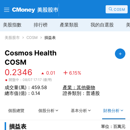
COSM
美股指數
排行榜
產業類股
我的自選股
美股股市
COSM
損益表
Cosmos Health
COSM
0.2346
0.01
6.15
%
•
開盤中：08/07 17:17 (臺灣)
成交量(萬)：459.58
產業：其他藥物
總市值(億)：0.14
證券類別：普通股
個股總覽
個股分析
基本分析
財務分析
損益表
單位：百萬元