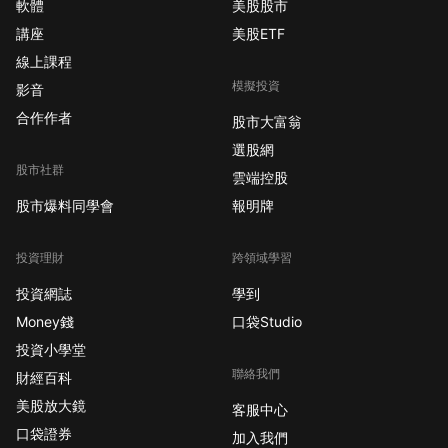
軟體
美股股市
講座
美股ETF
線上課程
模擬投資
影音
合作作者
股市大富翁
選股網
股市社群
雲端控股
股市爆料同學會
報明牌
投資理財
跨領域學習
投資網誌
學到
Money錢
口袋Studio
投資小學堂
聯絡我們
財經百科
美股放大鏡
客服中心
口袋證券
加入我們