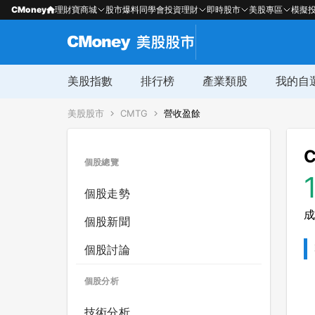
CMoney
理財寶商城
股市爆料同學會
投資理財
即時股市
美股專區
模擬
美股指數
排行榜
產業類股
我的自
美股股市
CMTG
營收盈餘
C
個股總覽
個股走勢
成
個股新聞
個股討論
個股分析
技術分析