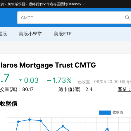
投資
跨領域學習
聯絡我們
作者專區
關於CMoney
選股
美股小學堂
美股ETF
laros Mortgage Trust
CMTG
1.7
0.03
1.73
%
已收盤：08/05 20:00 (臺灣)
交量(萬)：80.17
總市值(億)：2.4
產業
收盤價