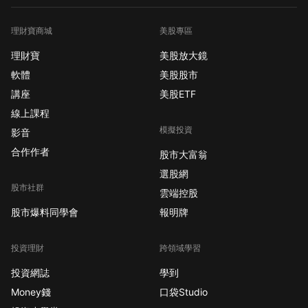
理財寶商城
美股專區
理財寶
美股放大鏡
軟體
美股股市
講座
美股ETF
線上課程
模擬投資
影音
合作作者
股市大富翁
選股網
股市社群
雲端控股
股市爆料同學會
報明牌
投資理財
跨領域學習
投資網誌
學到
Money錢
口袋Studio