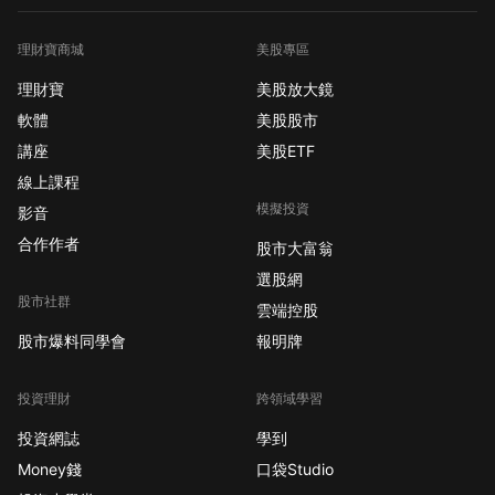
理財寶商城
美股專區
理財寶
美股放大鏡
軟體
美股股市
講座
美股ETF
線上課程
模擬投資
影音
合作作者
股市大富翁
選股網
股市社群
雲端控股
股市爆料同學會
報明牌
投資理財
跨領域學習
投資網誌
學到
Money錢
口袋Studio