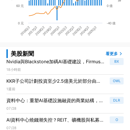
60 元
0 億
0 元
-40 億
2017Q2
2022Q2
2020Q2
2025Q2
2018Q2
2023Q2
2016Q2
2021Q2
2019Q2
2024Q2
美股新聞
看更多
Nvidia與Blackstone加碼AI基礎建設，Firmus估
BX
值暴增至105億美元！
18小時前
KKR子公司計劃投資至少2.5億美元於部分由
OWL
Blue Owl管理的保險公司！
1週前
資料中心：重塑AI基礎設施融資的商業結構，投
DLR
資者必看！
07/28
AI資料中心燒錢潮失控？REIT、礦機股與私募聯
O
手搶8500億美元商機
07/28