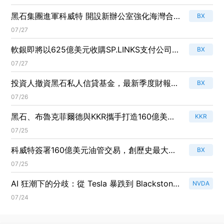
黑石集團進軍科威特 開設新辦公室強化海灣合
BX
作理事會佈局
07/27
軟銀即將以625億美元收購SP.LINKS支付公司，
BX
黑石集團大舉進軍數位支付市場！
07/27
投資人撤資黑石私人信貸基金，最新季度財報揭
BX
示驚人真相！
07/26
黑石、布魯克菲爾德與KKR攜手打造160億美元
KKR
科威特油氣基礎設施大計！
07/25
科威特簽署160億美元油管交易，創歷史最大外
BX
資投資！
07/25
AI 狂潮下的分歧：從 Tesla 暴跌到 Blackstone
NVDA
大賺，華爾街正重塑「算力金融」版圖
07/24