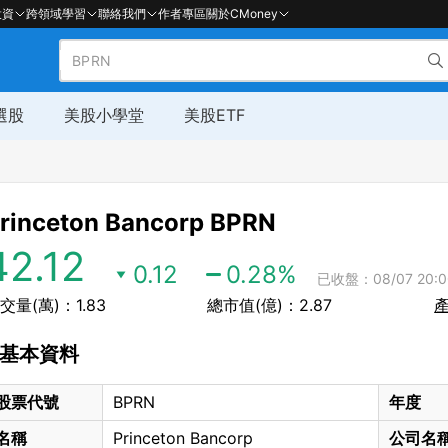
投資
跨領域學習
聯絡我們
作者專區
關於CMoney
選股
美股小學堂
美股ETF
rinceton Bancorp
BPRN
42.12
0.12
0.28
%
已收盤：08/07 20:0
交量(萬)：1.83
總市值(億)：2.87
基本資料
股票代號
BPRN
年度
名稱
Princeton Bancorp
公司名