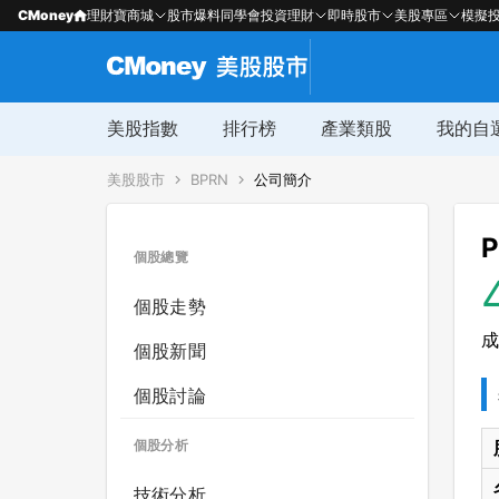
CMoney
理財寶商城
股市爆料同學會
投資理財
即時股市
美股專區
模擬
美股指數
排行榜
產業類股
我的自
美股股市
BPRN
公司簡介
P
個股總覽
個股走勢
成
個股新聞
個股討論
個股分析
技術分析