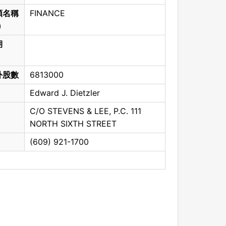
類名稱
FINANCE
)
期
外股數
6813000
Edward J. Dietzler
C/O STEVENS & LEE, P.C. 111
NORTH SIXTH STREET
(609) 921-1700