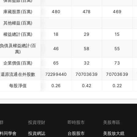
保留盈餘(百萬)
庫藏股票(百萬)
480
478
469
其他權益(百萬)
權益總計(百萬)
18
29
15
負債及權益總計(百
46
58
55
萬)
企業價值(百萬)
65
32
73
還原流通在外股數
72299440
70703639
70703639
每股淨值
0.26
0.42
0.22
群
投資理財
即時股市
美股專區
料同學會
投資網誌
台股股市
美股放大鏡