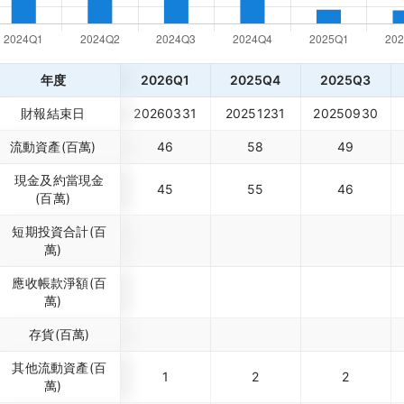
年度
2026Q1
2025Q4
2025Q3
財報結束日
20260331
20251231
20250930
流動資產(百萬)
46
58
49
現金及約當現金
45
55
46
(百萬)
短期投資合計(百
萬)
應收帳款淨額(百
萬)
存貨(百萬)
其他流動資產(百
1
2
2
萬)