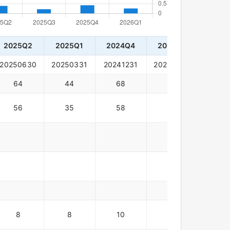
2025Q2
2025Q1
2024Q4
2024Q3
2024
20250630
20250331
20241231
20240930
20240
64
44
68
93
116
56
35
58
87
113
8
8
10
5
3