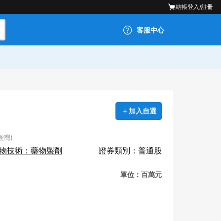
結帳
登入/註冊
客服中心
加入自選
臺灣)
物技術：藥物製劑
證券類別：普通股
單位：百萬元