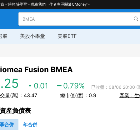
投資
跨領域學習
聯絡我們
作者專區
關於CMoney
選股
美股小學堂
美股ETF
iomea Fusion
BMEA
1.25
0.01
0.79
%
已收盤：08/06 20:00 (
交量(萬)：43.47
總市值(億)：0.9
產業：生
資產負債表
季合併
年合併