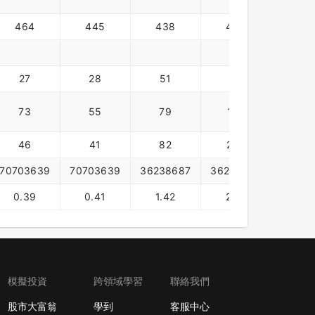
464
445
438
433
42
27
28
51
75
103
73
55
79
110
136
46
41
82
278
48
70703639
70703639
36238687
36238687
36238
0.39
0.41
1.42
2.10
2.8
模擬投資
跨領域學習
聯絡我們
股市大富翁
學到
客服中心