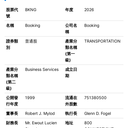
股票代
BKNG
年度
2026
號
名稱
Booking
公司名
Booking
稱
證券類
普通股
產業分
TRANSPORTATION
別
類名稱
(第一
級)
產業分
Business Services
成立日
類名稱
期
(第二
級)
公開發
1999
流通在
751380500
行年度
外股數
董事長
Robert J. Mylod
執行長
Glenn D. Fogel
財務長
Mr. Ewout Lucien
地址
800