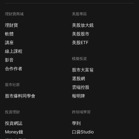
理財寶商城
美股專區
理財寶
美股放大鏡
軟體
美股股市
講座
美股ETF
線上課程
模擬投資
影音
合作作者
股市大富翁
選股網
股市社群
雲端控股
股市爆料同學會
報明牌
投資理財
跨領域學習
投資網誌
學到
Money錢
口袋Studio