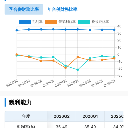
季合併財務比率
年合併財務比率
獲利能力
年度
2026Q2
2026Q1
2025Q4
毛利率(%)
35.49
35.49
34.97