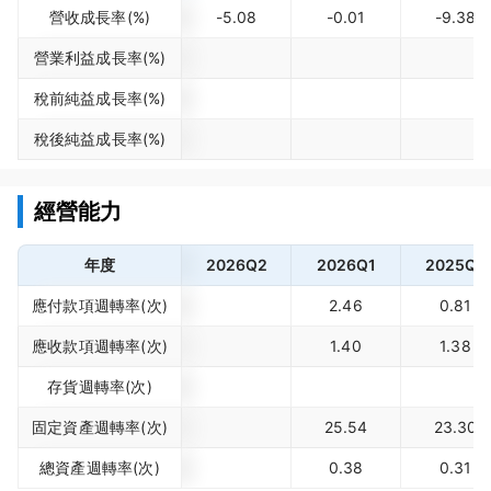
營收成長率(%)
-5.08
-0.01
-9.38
營業利益成長率(%)
稅前純益成長率(%)
稅後純益成長率(%)
經營能力
年度
2026Q2
2026Q1
2025Q4
應付款項週轉率(次)
2.46
0.81
應收款項週轉率(次)
1.40
1.38
存貨週轉率(次)
固定資產週轉率(次)
25.54
23.30
總資產週轉率(次)
0.38
0.31