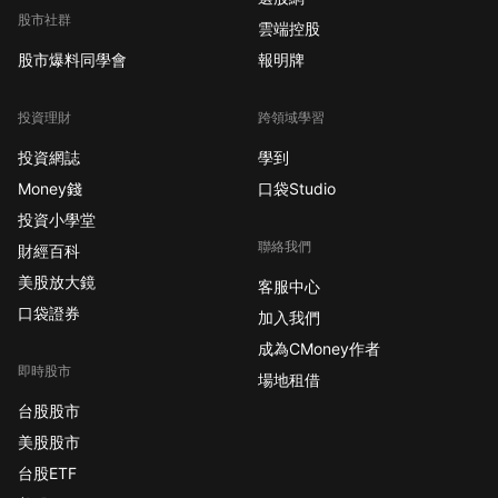
股市社群
雲端控股
股市爆料同學會
報明牌
投資理財
跨領域學習
投資網誌
學到
Money錢
口袋Studio
投資小學堂
聯絡我們
財經百科
美股放大鏡
客服中心
口袋證券
加入我們
成為CMoney作者
即時股市
場地租借
台股股市
美股股市
台股ETF