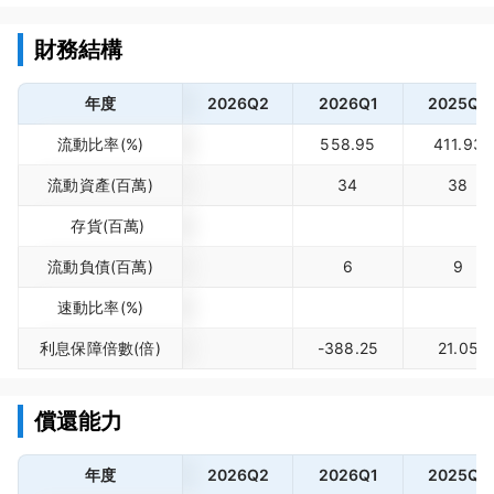
財務結構
年度
2026Q2
2026Q1
2025Q4
流動比率(%)
558.95
411.93
流動資產(百萬)
34
38
存貨(百萬)
流動負債(百萬)
6
9
速動比率(%)
利息保障倍數(倍)
-388.25
21.05
償還能力
年度
2026Q2
2026Q1
2025Q4