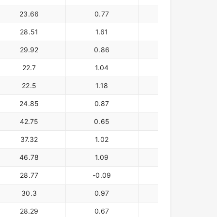
23.66
0.77
110,200
28.51
1.61
180,100
29.92
0.86
152,400
22.7
1.04
133,900
22.5
1.18
119,100
24.85
0.87
104,500
42.75
0.65
111,600
37.32
1.02
116,000
46.78
1.09
120,900
28.77
-0.09
102,100
30.3
0.97
137,700
28.29
0.67
105,600