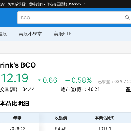
投資
跨領域學習
聯絡我們
作者專區
關於CMoney
選股
美股小學堂
美股ETF
rink's
BCO
112.19
0.66
0.58
%
已收盤：08/07 20
交量(萬)：34.44
總市值(億)：46.21
產
本益比明細
年季
收盤價
本業佔比%
2026Q2
94.49
101.91