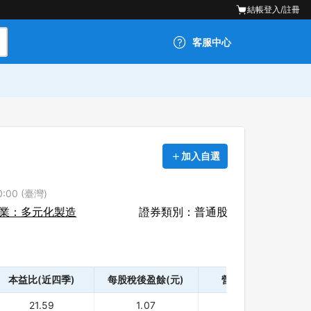
結帳
登入/註冊
客服中心
加入自選
:00 (臺灣)
業：多元化製造
證券類別：普通股
本益比(近四季)
每股稅後盈餘(元)
營業利益(千)
21.59
1.07
133,300