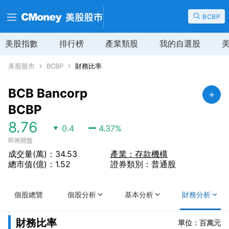
BCBP
美股指數
排行榜
產業類股
我的自選股
美股股市
BCBP
財務比率
BCB Bancorp
BCBP
8.76
0.4
4.37
%
即將開盤
成交量(萬)：34.53
產業：存款機構
總市值(億)：1.52
證券類別：普通股
個股總覽
個股分析
基本分析
財務分析
財務比率
單位：百萬元