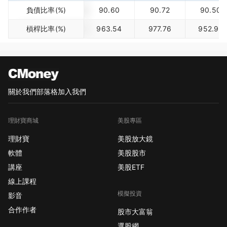
負債比率(%)
90.60
90.72
90.50
槓桿比率(%)
963.54
977.76
952.92
關於我們
部落格
加入我們
理財寶商城
美股專區
理財寶
美股放大鏡
軟體
美股股市
講座
美股ETF
線上課程
模擬投資
影音
合作作者
股市大富翁
選股網