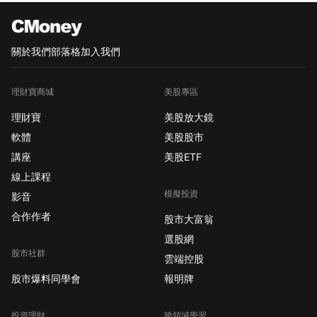
關於我們
部落格
加入我們
理財寶商城
美股專區
理財寶
美股放大鏡
軟體
美股股市
講座
美股ETF
線上課程
模擬投資
影音
合作作者
股市大富翁
選股網
股市社群
雲端控股
股市爆料同學會
報明牌
投資理財
跨領域學習