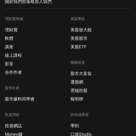
關於我們
部落格
加入我們
理財寶商城
美股專區
理財寶
美股放大鏡
軟體
美股股市
講座
美股ETF
線上課程
模擬投資
影音
合作作者
股市大富翁
選股網
股市社群
雲端控股
股市爆料同學會
報明牌
投資理財
跨領域學習
投資網誌
學到
Money錢
口袋Studio