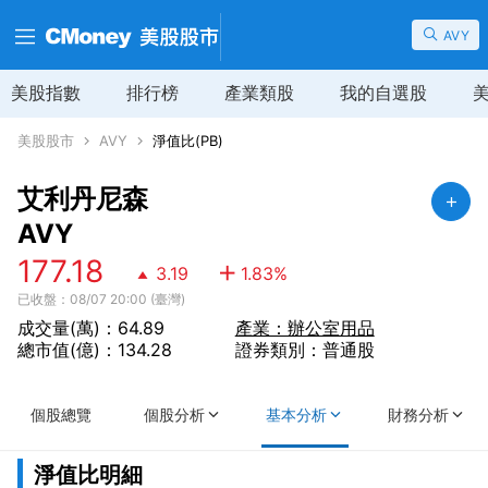
AVY
美股指數
排行榜
產業類股
我的自選股
美股股市
AVY
淨值比(PB)
艾利丹尼森
AVY
177.18
3.19
1.83
%
已收盤：08/07 20:00 (臺灣)
成交量(萬)：64.89
產業：辦公室用品
總市值(億)：134.28
證券類別：普通股
個股總覽
個股分析
基本分析
財務分析
淨值比明細