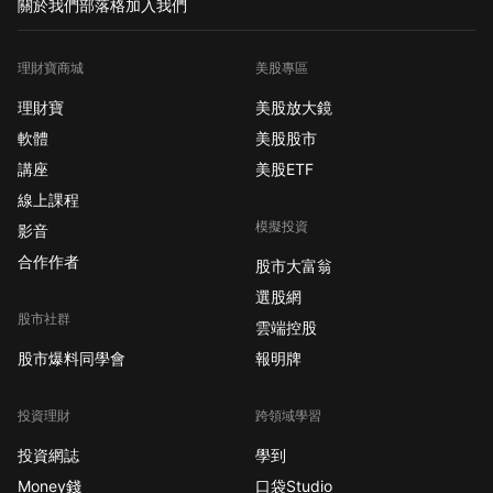
關於我們
部落格
加入我們
理財寶商城
美股專區
理財寶
美股放大鏡
軟體
美股股市
講座
美股ETF
線上課程
模擬投資
影音
合作作者
股市大富翁
選股網
股市社群
雲端控股
股市爆料同學會
報明牌
投資理財
跨領域學習
投資網誌
學到
Money錢
口袋Studio