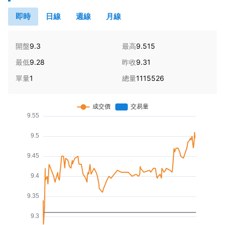
即時
日線
週線
月線
開盤
9.3
最高
9.515
最低
9.28
昨收
9.31
單量
1
總量
1115526