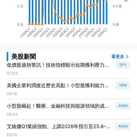
5 元
2.5 億
0 元
0 億
2024Q1
2020Q3
2025Q1
2021Q3
2026Q1
2022Q3
2023Q3
2020Q1
2024Q3
2021Q1
2025Q3
2022Q1
2023Q1
美股新聞
看更多
低價股過熱警訊！技術指標顯示短期獲利壓力來
SPY
襲
07/03
美國企業利潤接近歷史高點！小型股獲利能力領
IWM
先市場
06/18
小型股崛起！醫療、金融科技與能源領域的成長
AVAH
潛力超乎想像
06/04
艾維娜Q1業績強勁、上調2026年指引至25.6–
AVAH
25.8億美元；Family First併購預計Q2末完成
05/14