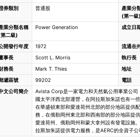
證券類別
普通股
產業分
(第一級
產業分類名稱
Power Generation
成立日
(第二級)
公開發行年度
1972
流通在
董事長
Scott L. Morris
執行長
財務長
Mark T. Thies
地址
郵遞區號
99202
電話
中文公司簡介
Avista Corp是一家電力和天然氣公用事業公
國太平洋西北部運營，在阿拉斯加朱諾也有一
在華盛頓東部和愛達荷州北部的部分地區提供配電和輸電
務，在俄勒岡州東北部和西南部的部分地區提供天然氣配
愛達荷州、俄勒岡州和蒙大拿州設有發電設施。
拉斯加朱諾提供電力服務，是AERC的全資子