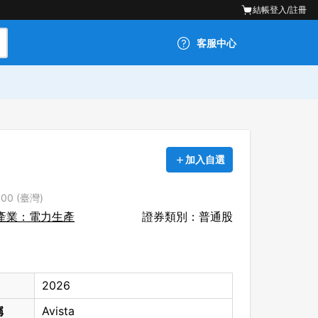
結帳
登入/註冊
客服中心
加入自選
00 (臺灣)
產業：電力生產
證券類別：普通股
2026
稱
Avista