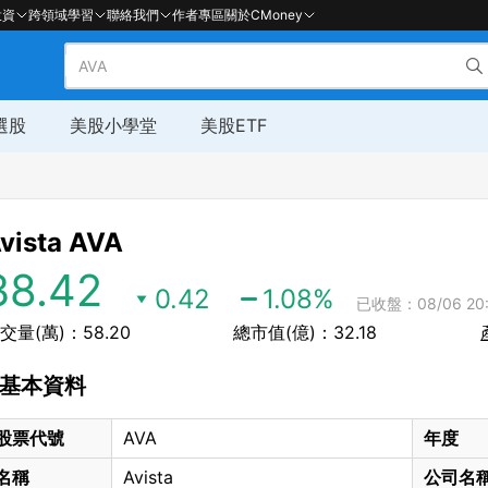
投資
跨領域學習
聯絡我們
作者專區
關於CMoney
選股
美股小學堂
美股ETF
vista
AVA
38.42
0.42
1.08
%
已收盤：08/06 20:
交量(萬)：58.20
總市值(億)：32.18
基本資料
股票代號
AVA
年度
名稱
Avista
公司名