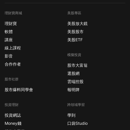
理財寶商城
美股專區
理財寶
美股放大鏡
軟體
美股股市
講座
美股ETF
線上課程
模擬投資
影音
合作作者
股市大富翁
選股網
股市社群
雲端控股
股市爆料同學會
報明牌
投資理財
跨領域學習
投資網誌
學到
Money錢
口袋Studio