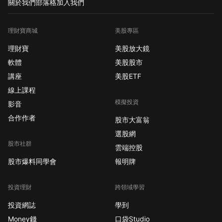
關於我們
部落格
加入我們
理財寶商城
美股專區
理財寶
美股放大鏡
軟體
美股股市
講座
美股ETF
線上課程
模擬投資
影音
合作作者
股市大富翁
選股網
股市社群
雲端控股
股市爆料同學會
報明牌
投資理財
跨領域學習
投資網誌
學到
Money錢
口袋Studio