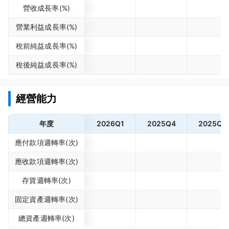
營收成長率(%)
營業利益成長率(%)
稅前純益成長率(%)
稅後純益成長率(%)
經營能力
年度
2026Q1
2025Q4
2025Q3
應付款項週轉率(次)
應收款項週轉率(次)
存貨週轉率(次)
固定資產週轉率(次)
總資產週轉率(次)