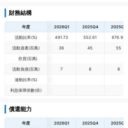
財務結構
年度
2026Q1
2025Q4
2025Q3
流動比率(%)
491.73
552.61
676.94
流動資產(百萬)
36
45
55
存貨(百萬)
流動負債(百萬)
7
8
8
速動比率(%)
利息保障倍數(倍)
償還能力
年度
2026Q1
2025Q4
2025Q3