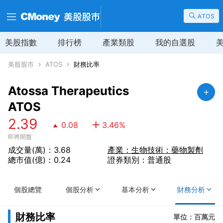
ATOS
美股指數
排行榜
產業類股
我的自選股
美股股市
ATOS
財務比率
Atossa Therapeutics
ATOS
2.39
0.08
3.46
%
即將開盤
成交量(萬)：3.68
產業：生物技術：藥物製劑
總市值(億)：0.24
證券類別：普通股
個股總覽
個股分析
基本分析
財務分析
財務比率
單位：百萬元