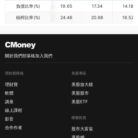
負債比率(%)
19.65
17.34
14.18
槓桿比率(%)
24.46
20.98
16.52
關於我們
部落格
加入我們
理財寶商城
美股專區
理財寶
美股放大鏡
軟體
美股股市
講座
美股ETF
線上課程
模擬投資
影音
合作作者
股市大富翁
選股網