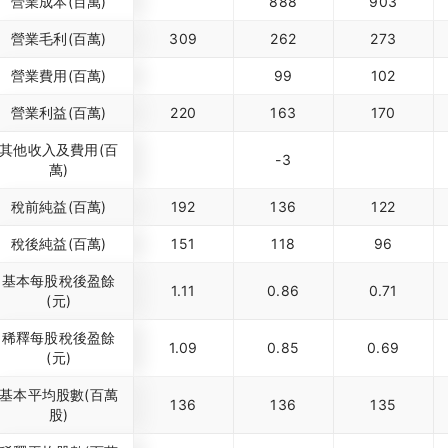
營業成本(百萬)
888
903
營業毛利(百萬)
309
262
273
營業費用(百萬)
99
102
營業利益(百萬)
220
163
170
其他收入及費用(百
-3
萬)
稅前純益(百萬)
192
136
122
稅後純益(百萬)
151
118
96
基本每股稅後盈餘
1.11
0.86
0.71
(元)
稀釋每股稅後盈餘
1.09
0.85
0.69
(元)
基本平均股數(百萬
136
136
135
股)