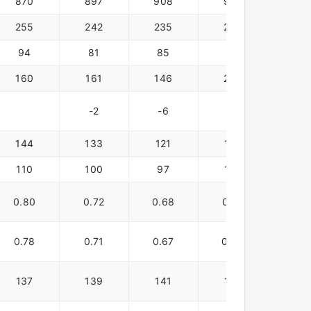
870
897
908
924
82
255
242
235
248
224
94
81
85
94
160
161
146
208
142
-2
-6
45
1
144
133
121
175
114
110
100
97
137
82
0.80
0.72
0.68
0.97
0.6
0.78
0.71
0.67
0.94
0.5
137
139
141
142
128