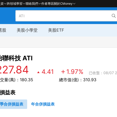
投資
跨領域學習
聯絡我們
作者專區
關於CMoney
選股
美股小學堂
美股ETF
冶聯科技
ATI
227.84
4.41
1.97
%
已收盤：08/07 2
交量(萬)：180.35
總市值(億)：310.93
損益表
季合併損益表
年合併損益表