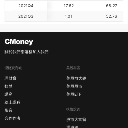
2021Q4
17.62
68.27
2021Q3
1.01
52.76
關於我們
部落格
加入我們
理財寶商城
美股專區
理財寶
美股放大鏡
軟體
美股股市
講座
美股ETF
線上課程
模擬投資
影音
合作作者
股市大富翁
選股網