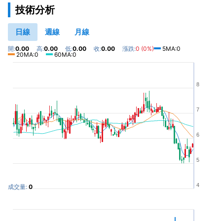
技術分析
日線
週線
月線
開:
0.00
高:
0.00
低:
0.00
收:
0.00
漲跌:
0 (0%)
5MA:0
20MA:0
60MA:0
8
7
6
5
4
成交量:
0