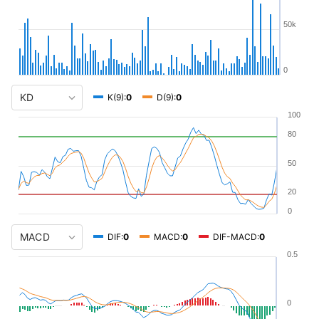
50k
0
K(9):
0
D(9):
0
100
80
50
20
0
DIF:
0
MACD:
0
DIF-MACD:
0
0.5
0