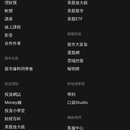
理財寶
美股放大鏡
軟體
美股股市
講座
美股ETF
線上課程
模擬投資
影音
合作作者
股市大富翁
選股網
股市社群
雲端控股
股市爆料同學會
報明牌
投資理財
跨領域學習
投資網誌
學到
Money錢
口袋Studio
投資小學堂
聯絡我們
財經百科
美股放大鏡
客服中心