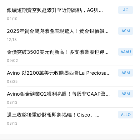
銀礦短期賣空興趣攀升至近期高點，AG與
AG
DSVSF見回補！
02/10
2025年貴金屬與礦產表現驚人！黃金銀價飆
ASM
漲，投資者爭相搶購
12/18
金價突破3500美元創新高！多支礦業股也迎來
AAAU
52週新高
09/02
Avino 以2200萬美元收購墨西哥La Preciosa銀
ASM
礦全權，未來產量可期！
08/25
Avino銀金礦業Q2獲利亮眼！每股非GAAP盈餘
ASM
0.06美元，營收超越預期達2180萬美元
08/13
週三收盤後重磅財報即將揭曉！Cisco、
ALLO
Coherent等公司成焦點
08/13