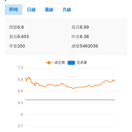
即時
日線
週線
月線
開盤
6.8
最高
6.99
最低
6.655
昨收
6.38
單量
200
總量
5462036