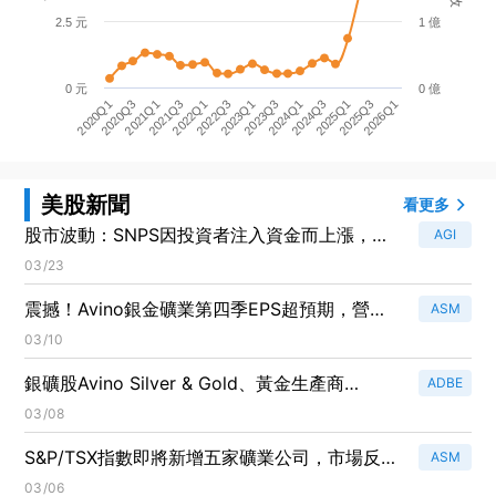
2.5 元
1 億
0 元
0 億
2025Q1
2021Q3
2023Q3
2020Q1
2025Q3
2022Q1
2024Q1
2020Q3
2026Q1
2022Q3
2024Q3
2021Q1
2023Q1
美股新聞
看更多
股市波動：SNPS因投資者注入資金而上漲，
AGI
SMCI因法律糾紛遭重創
03/23
震撼！Avino銀金礦業第四季EPS超預期，營收
ASM
成長25.3%！
03/10
銀礦股Avino Silver & Gold、黃金生產商
ADBE
Harmony Gold成為強力買進名單，Angel
03/08
Studios與Exagen表現不佳！
S&P/TSX指數即將新增五家礦業公司，市場反應
ASM
熱烈！
03/06