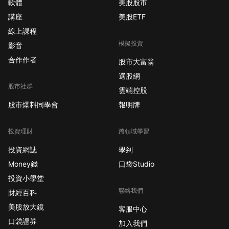
軟體
美股股市
講座
美股ETF
線上課程
模擬投資
影音
合作作者
股市大富翁
選股網
股市社群
雲端控股
股市爆料同學會
報明牌
投資理財
跨領域學習
投資網誌
學到
Money錢
口袋Studio
投資小學堂
聯絡我們
財經百科
美股放大鏡
客服中心
口袋證券
加入我們