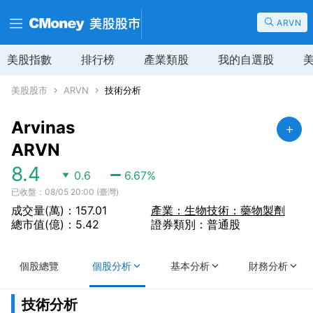
ARVN
美股指數
排行榜
產業類股
我的自選股
美股股市
ARVN
技術分析
Arvinas
ARVN
8.4
0.6
6.67
%
已收盤：08/05 20:00 (臺灣)
成交量(萬)：157.01
產業：生物技術：藥物製劑
總市值(億)：5.42
證券類別：普通股
個股總覽
個股分析
基本分析
財務分析
技術分析