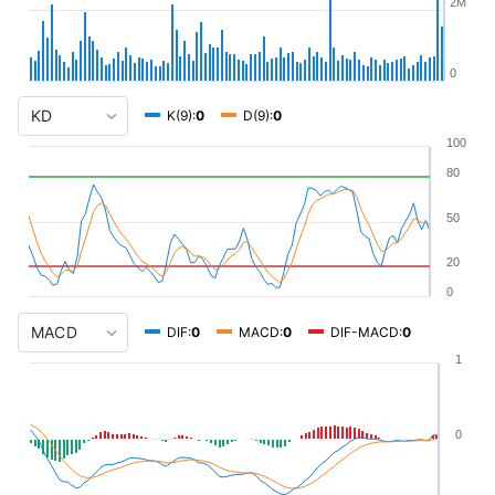
2M
0
K(9):
0
D(9):
0
100
80
50
20
0
DIF:
0
MACD:
0
DIF-MACD:
0
1
0