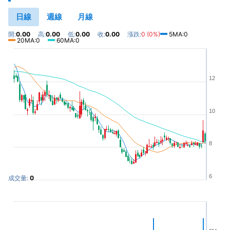
日線
週線
月線
開:
0.00
高:
0.00
低:
0.00
收:
0.00
漲跌:
0 (0%)
5MA:0
20MA:0
60MA:0
12
10
8
6
成交量:
0