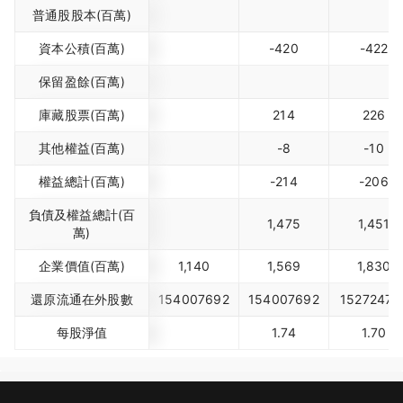
普通股股本(百萬)
資本公積(百萬)
-420
-422
保留盈餘(百萬)
庫藏股票(百萬)
214
226
其他權益(百萬)
-8
-10
權益總計(百萬)
-214
-206
負債及權益總計(百
1,475
1,451
萬)
企業價值(百萬)
1,140
1,569
1,830
還原流通在外股數
154007692
154007692
15272477
每股淨值
1.74
1.70