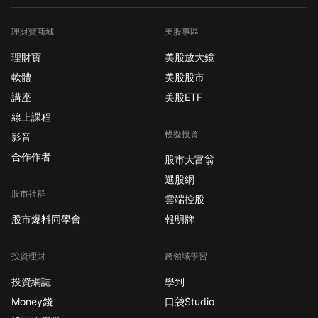
理財寶商城
美股專區
理財寶
美股放大鏡
軟體
美股股市
講座
美股ETF
線上課程
模擬投資
影音
合作作者
股市大富翁
選股網
股市社群
雲端控股
股市爆料同學會
報明牌
投資理財
跨領域學習
投資網誌
學到
Money錢
口袋Studio