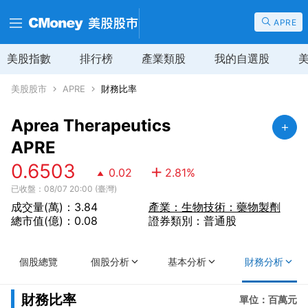
APRE
美股指數
排行榜
產業類股
我的自選股
美股股市
APRE
財務比率
Aprea Therapeutics
APRE
0.6503
0.02
2.81
%
已收盤：08/07 20:00 (臺灣)
成交量(萬)：3.84
產業：生物技術：藥物製劑
總市值(億)：0.08
證券類別：普通股
個股總覽
個股分析
基本分析
財務分析
財務比率
單位：百萬元