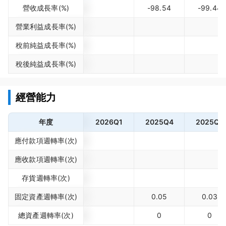
營收成長率(%)
-98.54
-99.44
營業利益成長率(%)
稅前純益成長率(%)
稅後純益成長率(%)
經營能力
年度
2026Q1
2025Q4
2025Q3
應付款項週轉率(次)
應收款項週轉率(次)
存貨週轉率(次)
固定資產週轉率(次)
0.05
0.03
總資產週轉率(次)
0
0