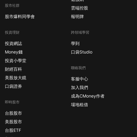
股市社群
雲端控股
股市爆料同學會
報明牌
投資理財
跨領域學習
投資網誌
學到
Money錢
口袋Studio
投資小學堂
聯絡我們
財經百科
美股放大鏡
客服中心
口袋證券
加入我們
成為CMoney作者
即時股市
場地租借
台股股市
美股股市
台股ETF