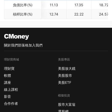
負債比率(%)
11.13
17.35
18.72
槓桿比率(%)
12.74
22.22
24.57
關於我們
部落格
加入我們
理財寶商城
美股專區
理財寶
美股放大鏡
軟體
美股股市
講座
美股ETF
線上課程
模擬投資
影音
合作作者
股市大富翁
選股網