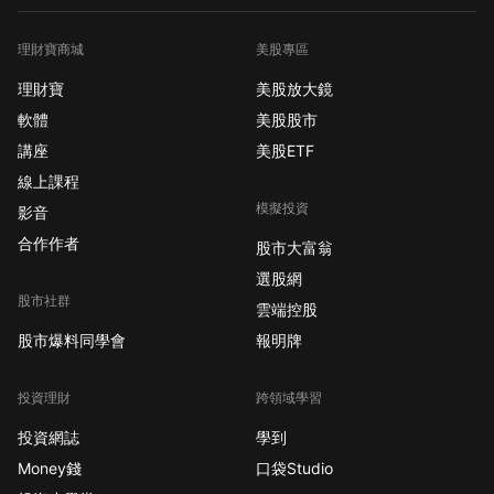
理財寶商城
美股專區
理財寶
美股放大鏡
軟體
美股股市
講座
美股ETF
線上課程
模擬投資
影音
合作作者
股市大富翁
選股網
股市社群
雲端控股
股市爆料同學會
報明牌
投資理財
跨領域學習
投資網誌
學到
Money錢
口袋Studio