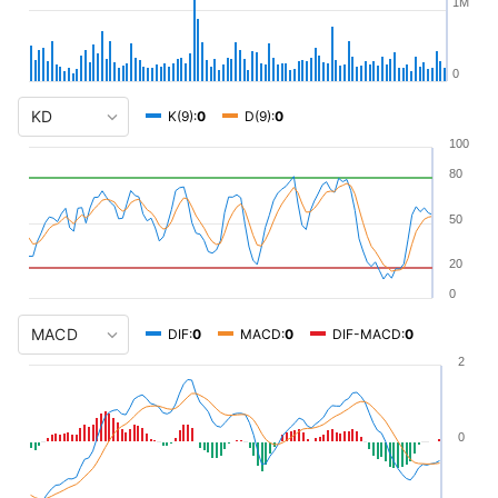
1M
0
K(9):
0
D(9):
0
100
80
50
20
0
DIF:
0
MACD:
0
DIF-MACD:
0
2
0