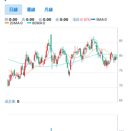
日線
週線
月線
開:
0.00
高:
0.00
低:
0.00
收:
0.00
漲跌:
0 (0%)
5MA:0
20MA:0
60MA:0
85
80
75
70
65
成交量:
0