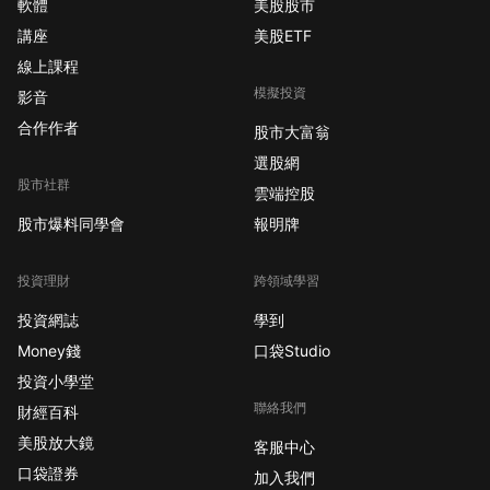
軟體
美股股市
講座
美股ETF
線上課程
模擬投資
影音
合作作者
股市大富翁
選股網
股市社群
雲端控股
股市爆料同學會
報明牌
投資理財
跨領域學習
投資網誌
學到
Money錢
口袋Studio
投資小學堂
聯絡我們
財經百科
美股放大鏡
客服中心
口袋證券
加入我們