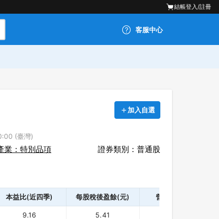
結帳
登入/註冊
客服中心
加入自選
:00 (臺灣)
產業：特別品項
證券類別：普通股
本益比(近四季)
每股稅後盈餘(元)
營業利益(千)
9.16
5.41
319,000