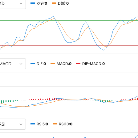
K(9):
0
D(9):
0
DIF:
0
MACD:
0
DIF-MACD:
0
RSI5:
0
RSI10:
0