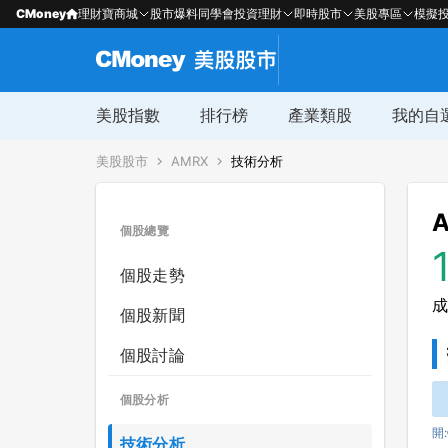
CMoney
理財寶商城
股市爆料同學會
投資理財
即時股市
美股專區
模擬
美股指數
排行榜
產業類股
我的自
美股股市
AMRX
技術分析
A
個股總覽
個股走勢
成
個股新聞
個股討論
個股分析
開:
技術分析