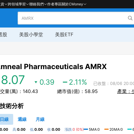
投資
跨領域學習
聯絡我們
作者專區
關於CMoney
選股
美股小學堂
美股ETF
mneal Pharmaceuticals
AMRX
18.07
0.39
2.11
%
已收盤：08/06 20:0
交量(萬)：140.43
總市值(億)：58.95
產業：
技術分析
日線
週線
月線
0.00
高:
0.00
低:
0.00
收:
0.00
漲跌:
0 (0%)
5MA:0
20MA:0