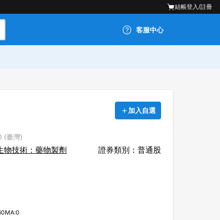
結帳
登入/註冊
客服中心
加入自選
0 (臺灣)
生物技術：藥物製劑
證券類別：普通股
60MA:0