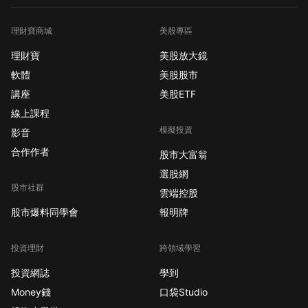
理財寶商城
美股專區
理財寶
美股放大鏡
軟體
美股股市
講座
美股ETF
線上課程
模擬投資
影音
合作作者
股市大富翁
選股網
股市社群
雲端控股
股市爆料同學會
報明牌
投資理財
跨領域學習
投資網誌
學到
Money錢
口袋Studio