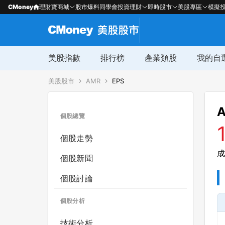
CMoney
理財寶商城
股市爆料同學會
投資理財
即時股市
美股專區
模擬
美股指數
排行榜
產業類股
我的自
美股股市
AMR
EPS
A
個股總覽
個股走勢
成
個股新聞
個股討論
個股分析
技術分析