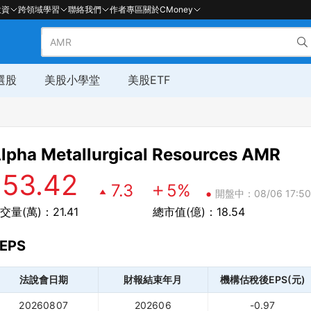
投資
跨領域學習
聯絡我們
作者專區
關於CMoney
選股
美股小學堂
美股ETF
lpha Metallurgical Resources
AMR
153.42
7.3
5
%
•
開盤中：08/06 17:50
交量(萬)：21.41
總市值(億)：18.54
EPS
法說會日期
財報結束年月
機構估稅後EPS(元)
20260807
202606
-0.97