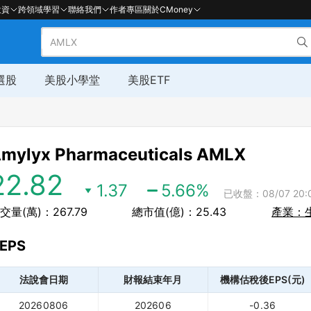
投資
跨領域學習
聯絡我們
作者專區
關於CMoney
選股
美股小學堂
美股ETF
mylyx Pharmaceuticals
AMLX
22.82
1.37
5.66
%
已收盤：08/07 20:
交量(萬)：267.79
總市值(億)：25.43
產業：
EPS
法說會日期
財報結束年月
機構估稅後EPS(元)
20260806
202606
-0.36