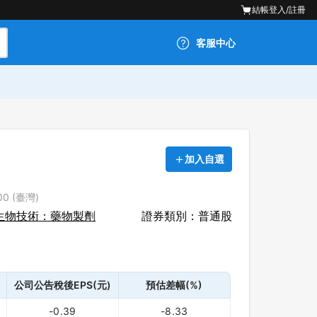
結帳
登入/註冊
客服中心
加入自選
00 (臺灣)
生物技術：藥物製劑
證券類別：普通股
公司公告稅後EPS(元)
預估差幅(%)
-0.39
-8.33