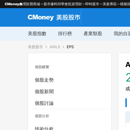
CMoney
理財寶商城
股市爆料同學會
投資理財
即時股市
美股專區
模擬
美股指數
排行榜
產業類股
我的自
美股股市
AMLX
EPS
A
個股總覽
個股走勢
成
個股新聞
個股討論
個股分析
技術分析