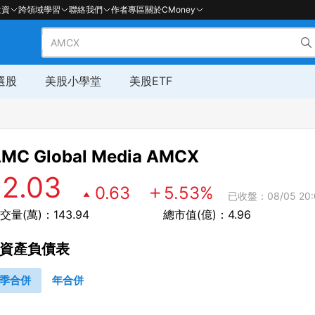
投資
跨領域學習
聯絡我們
作者專區
關於CMoney
選股
美股小學堂
美股ETF
MC Global Media
AMCX
12.03
0.63
5.53
%
已收盤：08/05 20:
交量(萬)：143.94
總市值(億)：4.96
資產負債表
季合併
年合併