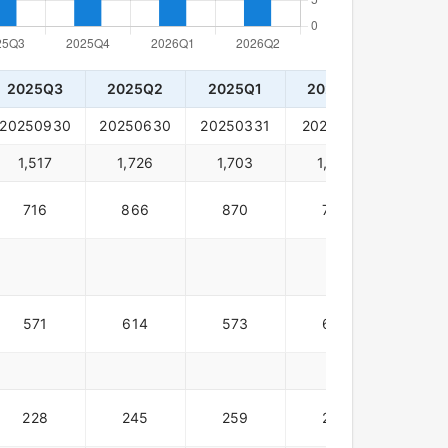
2025Q3
2025Q2
2025Q1
2024Q4
2024
20250930
20250630
20250331
20241231
20240
1,517
1,726
1,703
1,670
1,68
716
866
870
784
816
571
614
573
623
64
228
245
259
262
221