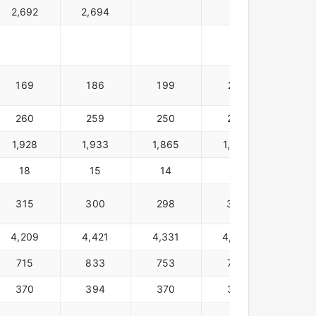
2,692
2,694
169
186
199
201
199
260
259
250
246
55
1,928
1,933
1,865
1,930
2,00
18
15
14
13
13
315
300
298
300
36
4,209
4,421
4,331
4,362
4,82
715
833
753
702
725
370
394
370
379
39