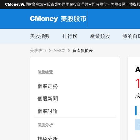
CMoney
理財寶商城
股市爆料同學會
投資理財
即時股市
美股專區
模擬
美股指數
排行榜
產業類股
我的自
美股股市
AMCX
資產負債表
A
個股總覽
個股走勢
成
個股新聞
個股討論
個股分析
技術分析