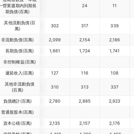
一營業週期內到期長
24
11
期負債(百萬)
其他流動負債(百
302
317
339
萬)
非流動負債(百萬)
2,099
2,154
2,186
長期負債(百萬)
1,661
1,724
1,741
非控制權益(百萬)
遞延收入(百萬)
127
116
108
其他非流動負債
310
313
337
(百萬)
負債總計(百萬)
2,780
2,885
2,923
普通股股本(百萬)
資本公積(百萬)
2,135
2,157
2,176