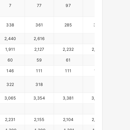
7
77
97
7
7
338
361
285
315
32
2,440
2,616
1,911
2,127
2,232
2,328
2,33
60
59
61
55
185
146
111
111
121
152
322
318
3,065
3,354
3,381
3,450
3,52
2,231
2,155
2,104
2,092
2,37