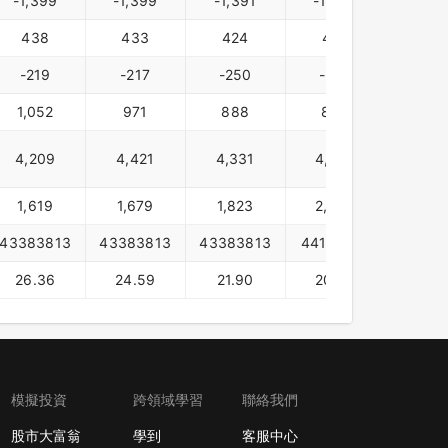
-1,399
-1,399
-1,391
-1,408
-1,4
438
433
424
437
377
-219
-217
-250
-266
-22
1,052
971
888
855
1,11
4,209
4,421
4,331
4,362
4,82
1,619
1,679
1,823
2,044
2,09
43383813
43383813
43383813
44120779
44120
26.36
24.59
21.90
20.66
29.5
模擬投資
跨領域學習
聯絡我們
股市大富翁
學到
客服中心