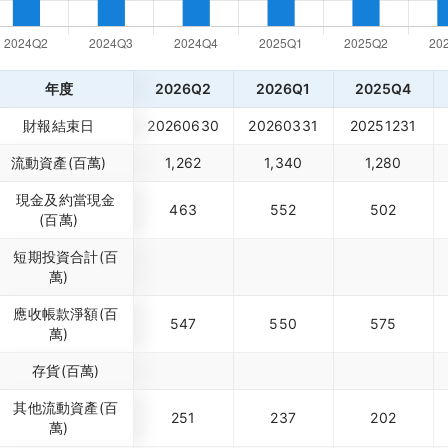
年度
2026Q2
2026Q1
2025Q4
財報結束日
20260630
20260331
20251231
流動資產(百萬)
1,262
1,340
1,280
現金及約當現金
463
552
502
(百萬)
短期投資合計(百
萬)
應收帳款淨額(百
547
550
575
萬)
存貨(百萬)
其他流動資產(百
251
237
202
萬)