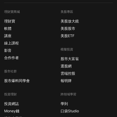
理財寶商城
美股專區
理財寶
美股放大鏡
軟體
美股股市
講座
美股ETF
線上課程
模擬投資
影音
合作作者
股市大富翁
選股網
股市社群
雲端控股
股市爆料同學會
報明牌
投資理財
跨領域學習
投資網誌
學到
Money錢
口袋Studio