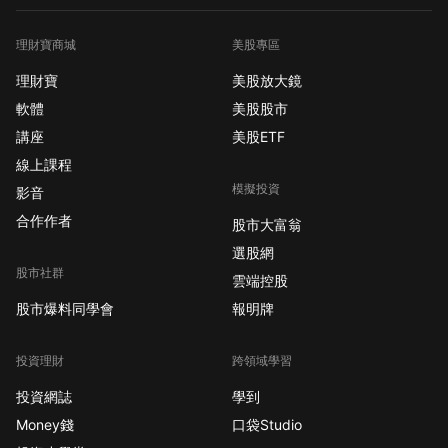
理財寶商城
美股專區
理財寶
美股放大鏡
軟體
美股股市
講座
美股ETF
線上課程
模擬投資
影音
合作作者
股市大富翁
選股網
股市社群
雲端控股
股市爆料同學會
報明牌
投資理財
跨領域學習
投資網誌
學到
Money錢
口袋Studio