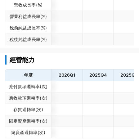
營收成長率(%)
營業利益成長率(%)
稅前純益成長率(%)
稅後純益成長率(%)
經營能力
年度
2026Q1
2025Q4
2025Q3
應付款項週轉率(次)
應收款項週轉率(次)
存貨週轉率(次)
固定資產週轉率(次)
總資產週轉率(次)