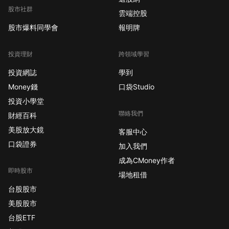
股市社群
雲端控股
股市爆料同學會
報明牌
投資理財
跨領域學習
投資網誌
學到
Money錢
口袋Studio
投資小學堂
聯絡我們
財經百科
美股放大鏡
客服中心
口袋證券
加入我們
成為CMoney作者
即時股市
場地租借
台股股市
美股股市
台股ETF