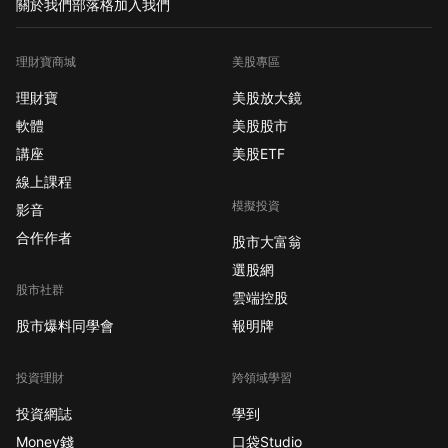
關於我們
部落格
加入我們
理財寶商城
美股專區
理財寶
美股放大鏡
軟體
美股股市
講座
美股ETF
線上課程
模擬投資
影音
合作作者
股市大富翁
選股網
股市社群
雲端控股
股市爆料同學會
報明牌
投資理財
跨領域學習
投資網誌
學到
Money錢
口袋Studio