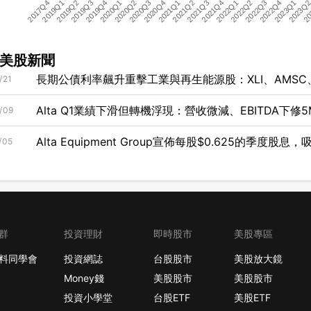
2019Q4
2021Q1
2022Q2
20
2019Q3
2020Q4
2022Q1
2023Q
2019Q2
2020Q3
2021Q4
2023Q1
2019Q1
2020Q2
2021Q3
2022Q4
2017Q4
2020Q1
2021Q2
2022Q3
美股新聞
長期公債利率飆升重擊工業與再生能源股：XLI、AMSC、
/21
發買入或觀望兩難
Alta Q1業績下滑但轉機浮現：營收微減、EBITDA下
/09
Alta Equipment Group宣佈每股$0.625的季度股
/05
群
投資理財
即時股市
美股專區
料同學會
投資網誌
台股股市
美股放大鏡
Money錢
美股股市
美股股市
投資小學堂
台股ETF
美股ETF