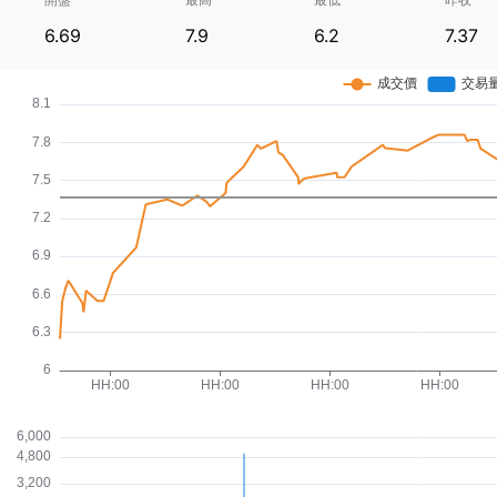
6.69
7.9
6.2
7.37