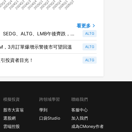
2026Q2
23Q3
2024Q4
2026Q1
2
2024Q3
2025Q4
2024Q2
2025Q3
2024Q1
2025Q2
2023Q4
2025Q1
看更多
SEDG、ALTG、LMB午後齊跌，引
ALTG
修5M，3月訂單爆增示警後市可望回溫
ALTG
息，吸引投資者目光！
ALTG
模擬投資
跨領域學習
聯絡我們
股市大富翁
學到
客服中心
選股網
口袋Studio
加入我們
雲端控股
成為CMoney作者